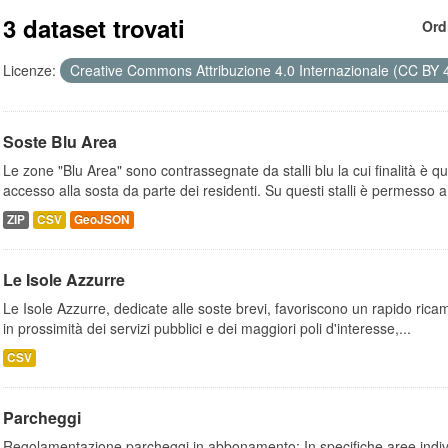
3 dataset trovati
Ord
Licenze:
Creative Commons Attribuzione 4.0 Internazionale (CC BY 
Soste Blu Area
Le zone "Blu Area" sono contrassegnate da stalli blu la cui finalità è q
accesso alla sosta da parte dei residenti. Su questi stalli è permesso a.
ZIP
CSV
GeoJSON
Le Isole Azzurre
Le Isole Azzurre, dedicate alle soste brevi, favoriscono un rapido ricamb
in prossimità dei servizi pubblici e dei maggiori poli d'interesse,...
CSV
Parcheggi
Regolamentazione parcheggi in abbonamento: In specifiche aree indivi