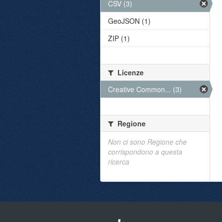
CSV (3)
GeoJSON (1)
ZIP (1)
Licenze
Creative Common... (3)
Regione
Non ci sono Regione che
corrispondono a questa
ricerca