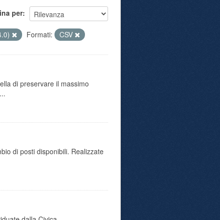
ina per
4.0)
Formati:
CSV
uella di preservare il massimo
..
io di posti disponibili. Realizzate
duate dalla Civica