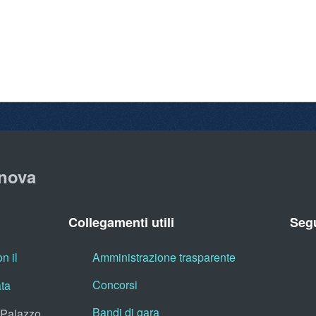
nova
Collegamenti utili
Segu
n il
Amministrazione trasparente
Concorsi
ata
Bandi di gara
, Palazzo