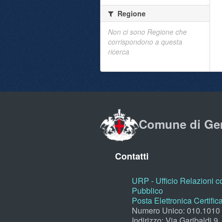
Regione
Non ci sono Regione che
corrispondono a questa
ricerca
Comune di Ge
Contatti
URP - Ufficio Relazioni co
Pubblico
Posta Elettronica Certific
Numero Unico: 010.1010
Indirizzo: Via Garibaldi 9