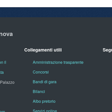
nova
Collegamenti utili
Segu
n il
Amministrazione trasparente
Concorsi
ata
Bandi di gara
, Palazzo
Bilanci
Albo pretorio
Servizi online
oom