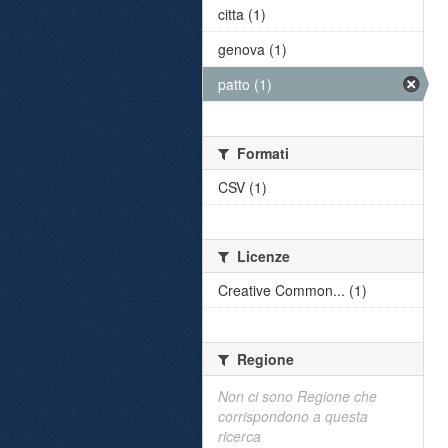
citta (1)
genova (1)
patto (1)
Formati
CSV (1)
Licenze
Creative Common... (1)
Regione
Non ci sono Regione che
corrispondono a questa
ricerca