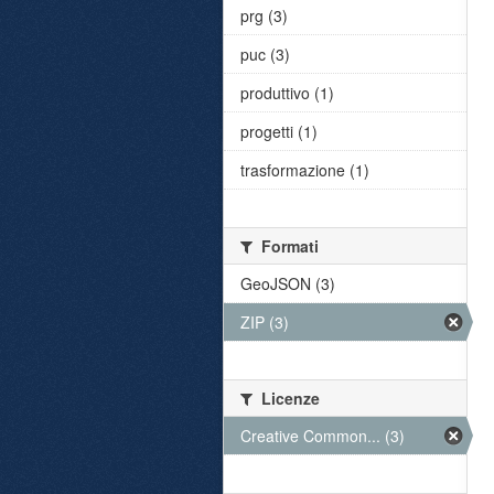
prg (3)
puc (3)
produttivo (1)
progetti (1)
trasformazione (1)
Formati
GeoJSON (3)
ZIP (3)
Licenze
Creative Common... (3)