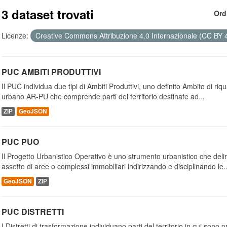
3 dataset trovati
Ord
Licenze:
Creative Commons Attribuzione 4.0 Internazionale (CC BY 
PUC AMBITI PRODUTTIVI
Il PUC individua due tipi di Ambiti Produttivi, uno definito Ambito di riq
urbano AR-PU che comprende parti del territorio destinate ad...
ZIP
GeoJSON
PUC PUO
Il Progetto Urbanistico Operativo è uno strumento urbanistico che delin
assetto di aree o complessi immobiliari indirizzando e disciplinando le..
GeoJSON
ZIP
PUC DISTRETTI
I Distretti di trasformazione individuano parti del territorio in cui son