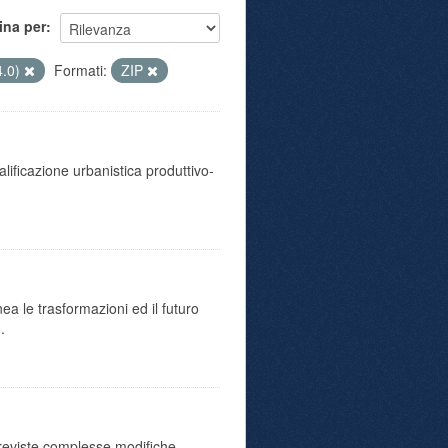
ina per
4.0)
Formati:
ZIP
ualificazione urbanistica produttivo-
ea le trasformazioni ed il futuro
.
o previste complesse modifiche