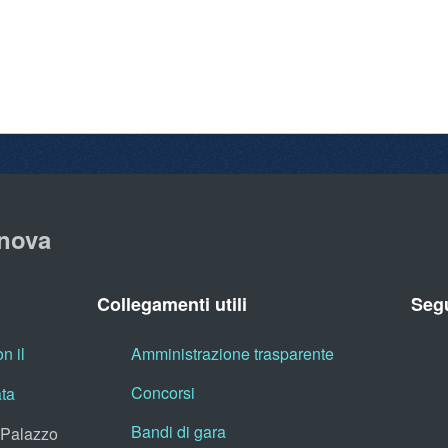
nova
Collegamenti utili
Segu
n il
Amministrazione trasparente
Concorsi
ata
Bandi di gara
, Palazzo