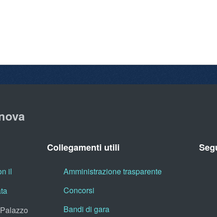
nova
Collegamenti utili
Segu
n il
Amministrazione trasparente
Concorsi
ata
Bandi di gara
, Palazzo