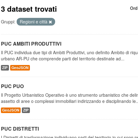
3 dataset trovati
Ord
Gruppi:
Regioni e città
PUC AMBITI PRODUTTIVI
Il PUC individua due tipi di Ambiti Produttivi, uno definito Ambito di riq
urbano AR-PU che comprende parti del territorio destinate ad...
ZIP
GeoJSON
PUC PUO
Il Progetto Urbanistico Operativo è uno strumento urbanistico che delin
assetto di aree o complessi immobiliari indirizzando e disciplinando le..
GeoJSON
ZIP
PUC DISTRETTI
I Distretti di trasformazione individuano parti del territorio in cui son