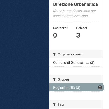
Direzione Urbanistica
Non c'è una descrizione per
questa organizzazione
Sostenitori
Dataset
0
3
Organizzazioni
Comune di Genova - ... (3)
Gruppi
Regioni e città (3)
Tag