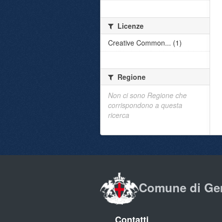
Licenze
Creative Common... (1)
Regione
Non ci sono Regione che
corrispondono a questa
ricerca
Comune di Ge
Contatti