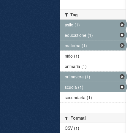
Tag
asilo (1)
educazione (1)
materna (1)
nido (1)
primaria (1)
primavera (1)
scuola (1)
secondaria (1)
Formati
CSV (1)