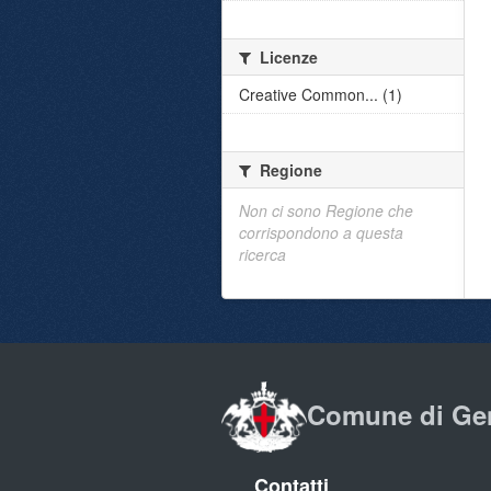
Licenze
Creative Common... (1)
Regione
Non ci sono Regione che
corrispondono a questa
ricerca
Comune di Ge
Contatti