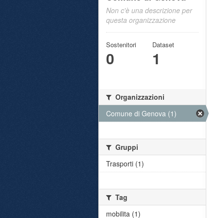
Non c'è una descrizione per
questa organizzazione
Sostenitori
Dataset
0
1
Organizzazioni
Comune di Genova (1)
Gruppi
Trasporti (1)
Tag
mobilita (1)