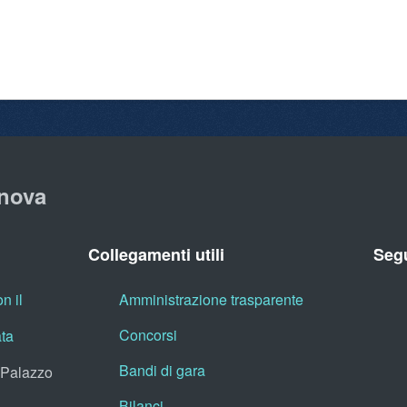
nova
Collegamenti utili
Segu
n il
Amministrazione trasparente
Concorsi
ata
Bandi di gara
, Palazzo
Bilanci