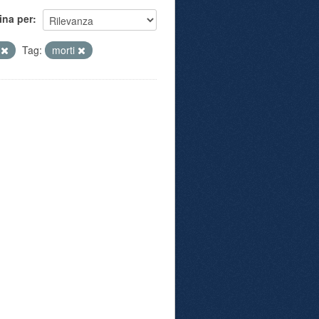
ina per
e
Tag:
morti