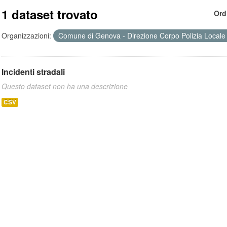
1 dataset trovato
Ord
Organizzazioni:
Comune di Genova - Direzione Corpo Polizia Local
Incidenti stradali
Questo dataset non ha una descrizione
CSV