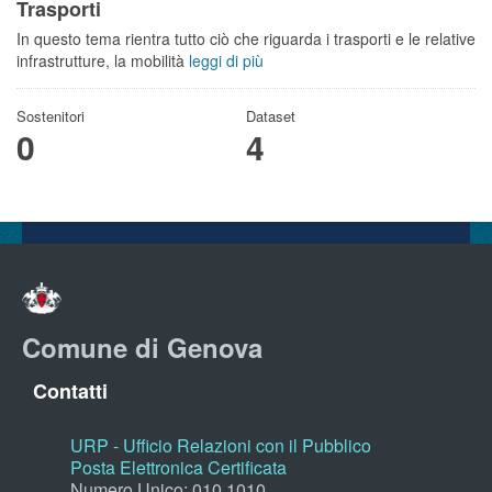
Trasporti
In questo tema rientra tutto ciò che riguarda i trasporti e le relative
infrastrutture, la mobilità
leggi di più
Sostenitori
Dataset
0
4
Comune di Genova
Contatti
URP - Ufficio Relazioni con il Pubblico
Posta Elettronica Certificata
Numero Unico: 010.1010