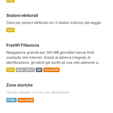
CSV
Sezioni elettorali
Civici per sezioni elettorali con il relativo indirizzo del seggio
CSV
FreeWi FiGenova
Navigazione gratuita per 300 MB giornalieri senza limiti
orarisulla rete Internet. Grazie al sistema integrato di
identificazione, gli utenti già iscritti ad una rete aderente a...
CSV
MAP_SRVC
ZIP
GeoJSON
Zone storiche
Questo dataset non ha una descrizione
HTML
GeoJSON