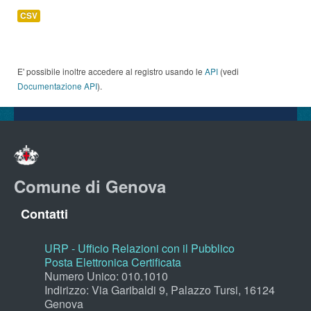
CSV
E' possibile inoltre accedere al registro usando le
API
(vedi
Documentazione API
).
Comune di Genova
Contatti
URP - Ufficio Relazioni con il Pubblico
Posta Elettronica Certificata
Numero Unico: 010.1010
Indirizzo: Via Garibaldi 9, Palazzo Tursi, 16124
Genova