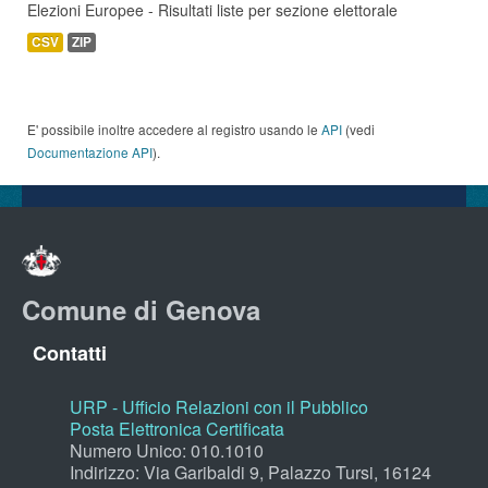
Elezioni Europee - Risultati liste per sezione elettorale
CSV
ZIP
E' possibile inoltre accedere al registro usando le
API
(vedi
Documentazione API
).
Comune di Genova
Contatti
URP - Ufficio Relazioni con il Pubblico
Posta Elettronica Certificata
Numero Unico: 010.1010
Indirizzo: Via Garibaldi 9, Palazzo Tursi, 16124