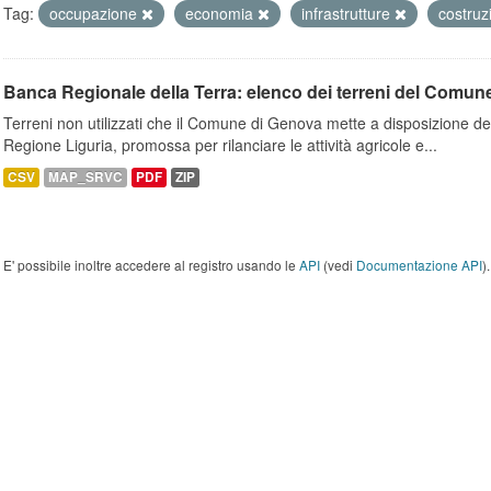
Tag:
occupazione
economia
infrastrutture
costruz
Banca Regionale della Terra: elenco dei terreni del Comun
Terreni non utilizzati che il Comune di Genova mette a disposizione dell
Regione Liguria, promossa per rilanciare le attività agricole e...
CSV
MAP_SRVC
PDF
ZIP
E' possibile inoltre accedere al registro usando le
API
(vedi
Documentazione API
).