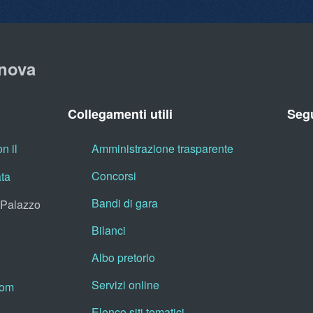
nova
Collegamenti utili
Segu
n il
Amministrazione trasparente
Concorsi
ata
Bandi di gara
, Palazzo
Bilanci
Albo pretorio
Servizi online
oom
Elenco siti tematici