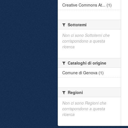
Creative Commons At... (1)
Sottotemi
Non ci sono Sottotemi che
corrispondono a questa
ricerca
Cataloghi di origine
Comune di Genova (1)
Regioni
Non ci sono Regioni che
corrispondono a questa
ricerca