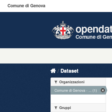
Comune di Genova
openda
Comune di Ge
Dataset
Organizzazioni
Comune di Genova - ... (1)
Gruppi