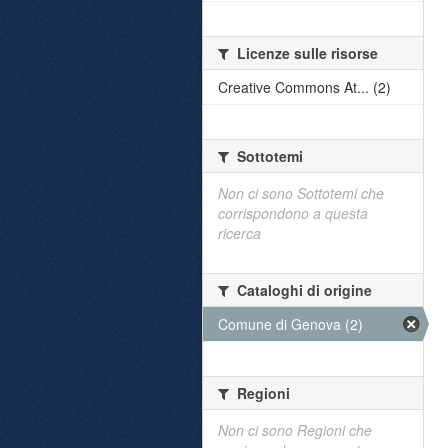
Licenze sulle risorse
Creative Commons At... (2)
Sottotemi
Non ci sono Sottotemi che
corrispondono a questa
ricerca
Cataloghi di origine
Comune di Genova (2)
Regioni
Non ci sono Regioni che