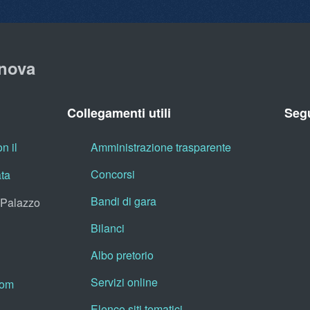
nova
Collegamenti utili
Segu
n il
Amministrazione trasparente
Concorsi
ata
Bandi di gara
, Palazzo
Bilanci
Albo pretorio
Servizi online
oom
Elenco siti tematici