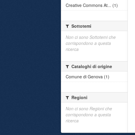
Creative Commons At... (1)
Sottotemi
Non ci sono Sottotemi che
corrispondono a questa
ricerca
Cataloghi di origine
Comune di Genova (1)
Regioni
Non ci sono Regioni che
corrispondono a questa
ricerca