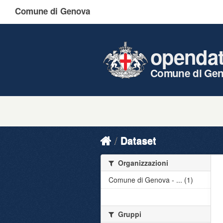
Comune di Genova
openda
Comune di Ge
Dataset
Organizzazioni
Comune di Genova - ... (1)
Gruppi