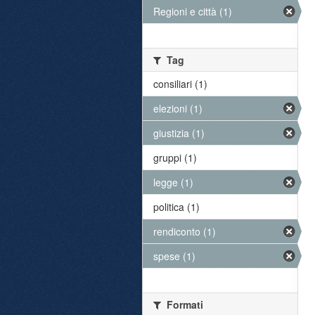
Regioni e città (1)
Tag
consiliari (1)
elezioni (1)
giustizia (1)
gruppi (1)
legge (1)
politica (1)
rendiconto (1)
spese (1)
Formati