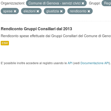
Organizzazioni:
Comune di Genova - servizi civici
Gruppi:
Regi
spese
elezioni
giustizia
rendiconto
Rendiconto Gruppi Consiliari dal 2013
Rendiconto spese effettuate dai Gruppi Consiliari del Comune di Geno
CSV
E' possibile inoltre accedere al registro usando le
API
(vedi
Documentazione API
).