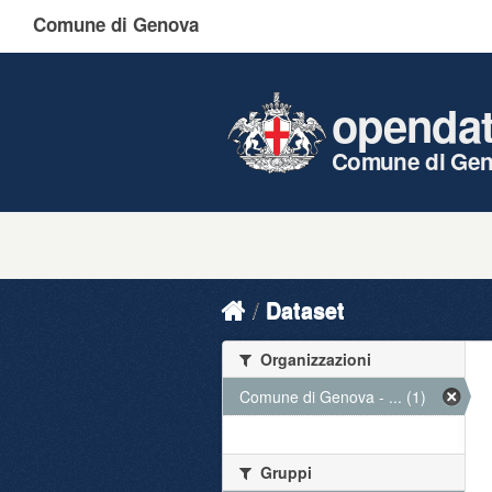
Comune di Genova
openda
Comune di Ge
Dataset
Organizzazioni
Comune di Genova - ... (1)
Gruppi