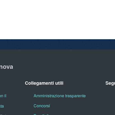
nova
Collegamenti utili
Segu
n il
Amministrazione trasparente
Concorsi
ata