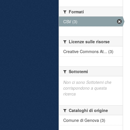
Formati
CSV (3)
Licenze sulle risorse
Creative Commons At... (3)
Sottotemi
Non ci sono Sottotemi che
corrispondono a questa
ricerca
Cataloghi di origine
Comune di Genova (3)