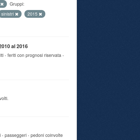
e
Gruppi:
sinistri
2015
2010 al 2016
iti - feriti con prognosi riservata -
olti.
i - passeggeri - pedoni coinvolte