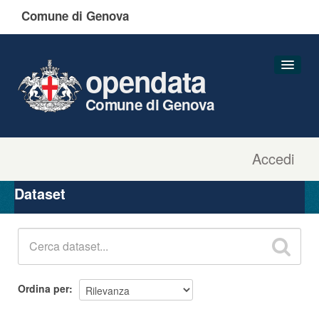
Comune di Genova
opendata
Comune di Genova
Accedi
Dataset
Organizzazioni
Dataset
Gruppi
Informazioni
Ordina per