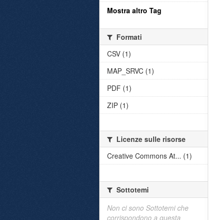
Mostra altro Tag
Formati
CSV (1)
MAP_SRVC (1)
PDF (1)
ZIP (1)
Licenze sulle risorse
Creative Commons At... (1)
Sottotemi
Non ci sono Sottotemi che
corrispondono a questa