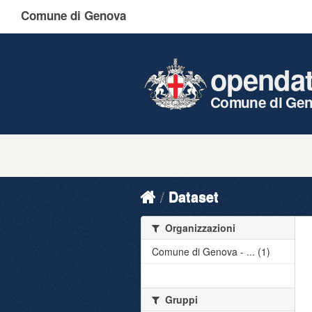
Comune di Genova
openda
Comune di Ge
Dataset
Organizzazioni
Comune di Genova - ... (1)
Gruppi