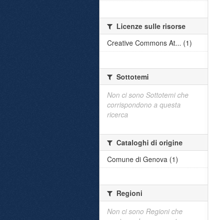
Licenze sulle risorse
Creative Commons At... (1)
Sottotemi
Non ci sono Sottotemi che
corrispondono a questa
ricerca
Cataloghi di origine
Comune di Genova (1)
Regioni
Non ci sono Regioni che