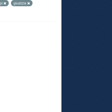
pi
giustizia