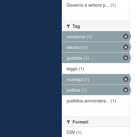
Governo e settore p... (1)
Tag
compensi (1)
elezioni (1)
giustizia (1)
legge (1)
municipi (1)
politica (1)
pubblica-amministra... (1)
Formati
CSV (1)