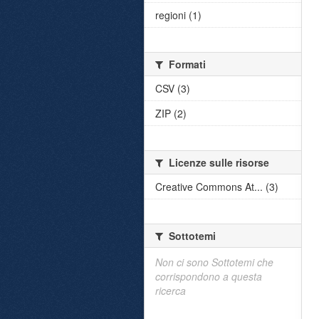
regioni (1)
Formati
CSV (3)
ZIP (2)
Licenze sulle risorse
Creative Commons At... (3)
Sottotemi
Non ci sono Sottotemi che
corrispondono a questa
ricerca