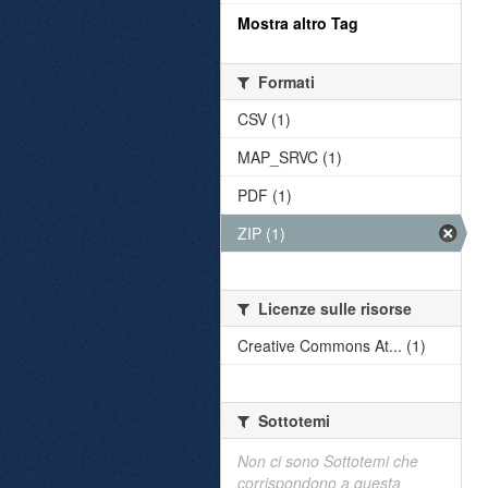
Mostra altro Tag
Formati
CSV (1)
MAP_SRVC (1)
PDF (1)
ZIP (1)
Licenze sulle risorse
Creative Commons At... (1)
Sottotemi
Non ci sono Sottotemi che
corrispondono a questa