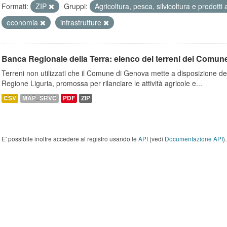
Formati:
ZIP
Gruppi:
Agricoltura, pesca, silvicoltura e prodotti
economia
infrastrutture
Banca Regionale della Terra: elenco dei terreni del Comun
Terreni non utilizzati che il Comune di Genova mette a disposizione dell
Regione Liguria, promossa per rilanciare le attività agricole e...
CSV
MAP_SRVC
PDF
ZIP
E' possibile inoltre accedere al registro usando le
API
(vedi
Documentazione API
).