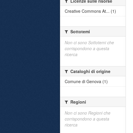
Licenze sulle risorse
Creative Commons At... (1)
Sottotemi
Non ci sono Sottotemi che
corrispondono a questa
ricerca
Cataloghi di origine
Comune di Genova (1)
Regioni
Non ci sono Regioni che
corrispondono a questa
ricerca