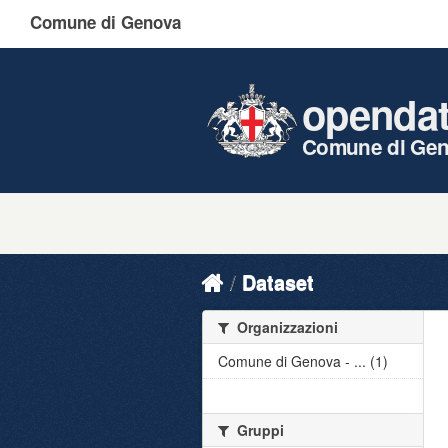
Comune di Genova
openda
Comune di Ge
Dataset
Organizzazioni
Comune di Genova - ... (1)
Gruppi