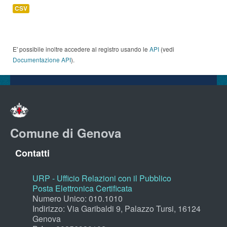
CSV
E' possibile inoltre accedere al registro usando le
API
(vedi
Documentazione API
).
Comune di Genova
Contatti
URP - Ufficio Relazioni con il Pubblico
Posta Elettronica Certificata
Numero Unico: 010.1010
Indirizzo: Via Garibaldi 9, Palazzo Tursi, 16124
Genova