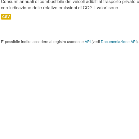
Consumi annuali di combustibile dei veicoli adibiti al trasporto privato
con indicazione delle relative emissioni di CO2. I valori sono...
CSV
E' possibile inoltre accedere al registro usando le
API
(vedi
Documentazione API
).