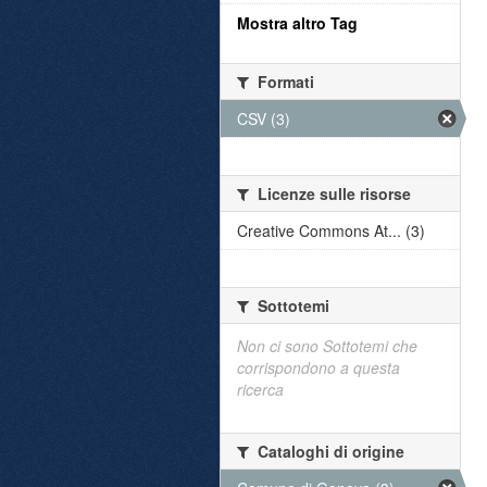
Mostra altro Tag
Formati
CSV (3)
Licenze sulle risorse
Creative Commons At... (3)
Sottotemi
Non ci sono Sottotemi che
corrispondono a questa
ricerca
Cataloghi di origine