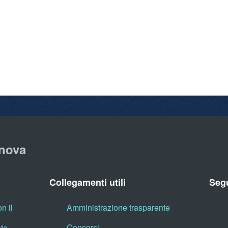
nova
Collegamenti utili
Segu
n il
Amministrazione trasparente
Concorsi
ata