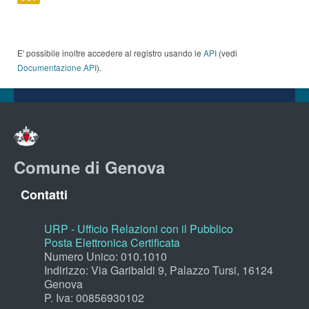
E' possibile inoltre accedere al registro usando le
API
(vedi
Documentazione API
).
Comune di Genova
Contatti
URP - Ufficio Relazioni con il Pubblico
Posta Elettronica Certificata
Numero Unico: 010.1010
Indirizzo: Via Garibaldi 9, Palazzo Tursi, 16124
Genova
P. Iva: 00856930102