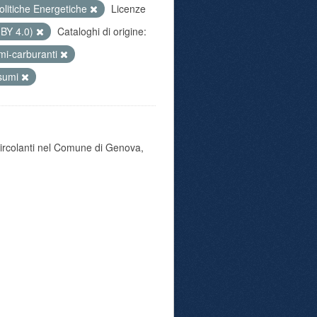
olitiche Energetiche
Licenze
 BY 4.0)
Cataloghi di origine:
mi-carburanti
sumi
 circolanti nel Comune di Genova,