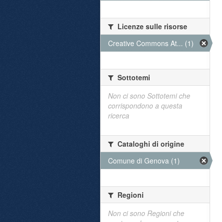
Licenze sulle risorse
Creative Commons At... (1)
Sottotemi
Non ci sono Sottotemi che
corrispondono a questa
ricerca
Cataloghi di origine
Comune di Genova (1)
Regioni
Non ci sono Regioni che