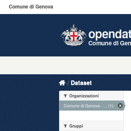
Comune di Genova
openda
Comune di Ge
Dataset
Organizzazioni
Comune di Genova - ... (1)
Gruppi