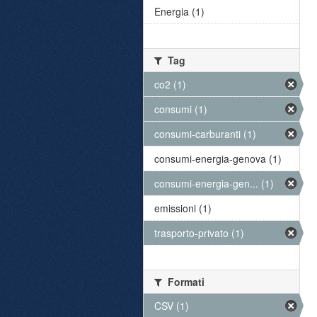
Energia (1)
Tag
co2 (1)
consumi (1)
consumi-carburanti (1)
consumi-energia-genova (1)
consumi-energia-gen... (1)
emissioni (1)
trasporto-privato (1)
Formati
CSV (1)