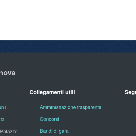
nova
Collegamenti utili
Segu
n il
Amministrazione trasparente
Concorsi
ata
Bandi di gara
, Palazzo