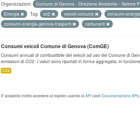
Organizzazioni:
Comune di Genova - Direzione Ambiente - Settore P
Energia
Tag:
co2
veicoli-comune
consumi-energi
consumi-energia-genova-trasporti
carburanti
Consumi veicoli Comune di Genova (ComGE)
Consumi annuali di combustibile dei veicoli ad uso del Comune di Geno
emissioni di CO2. I valori sono riportati in forma aggregata, in funzione
CSV
E' possibile inoltre accedere al registro usando le
API
(vedi
Documentazione API
).