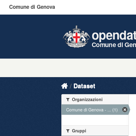
Comune di Genova
openda
Comune di Ge
Dataset
Organizzazioni
Comune di Genova - ... (1)
Gruppi