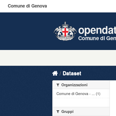
Comune di Genova
openda
Comune di Ge
Dataset
Organizzazioni
Comune di Genova - ... (1)
Gruppi