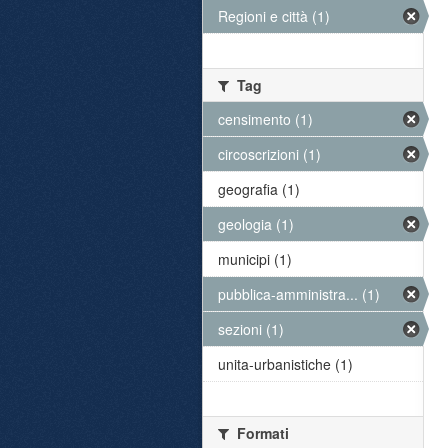
Regioni e città (1)
Tag
censimento (1)
circoscrizioni (1)
geografia (1)
geologia (1)
municipi (1)
pubblica-amministra... (1)
sezioni (1)
unita-urbanistiche (1)
Formati