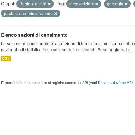
Gruppi:
Regioni e città
Tag:
circoscrizioni
geologia
pubblica-amministrazione
Elenco sezioni di censimento
La sezione di censimento è la porzione di territorio su cui sono effettuate
nazionale di statistica in occasione dei censimenti. Sono aggiornate...
CSV
E' possibile inoltre accedere al registro usando le
API
(vedi
Documentazione API
).