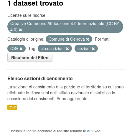
1 dataset trovato
Licenze sulle risorse:
Creative Commons Attribuzione 4.0 Internazionale (CC BY
4.0)
Cataloghi di origine:
Comune di Genova
Formati:
CSV
Tag:
circoscrizioni
sezioni
Risultato del Filtro
Elenco sezioni di censimento
La sezione di censimento è la porzione di territorio su cui sono
effettuate le rilevazioni dell'Istituto nazionale di statistica in
occasione dei censimenti. Sono aggiornate...
CSV
E' possibile inoltre accedere al registro usando le
API
(vedi