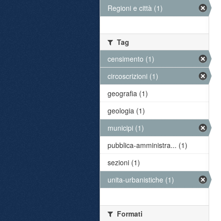
Regioni e città (1)
Tag
censimento (1)
circoscrizioni (1)
geografia (1)
geologia (1)
municipi (1)
pubblica-amministra... (1)
sezioni (1)
unita-urbanistiche (1)
Formati