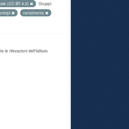
nale (CC BY 4.0)
Gruppi:
nicipi
censimento
 le rilevazioni dell'Istituto