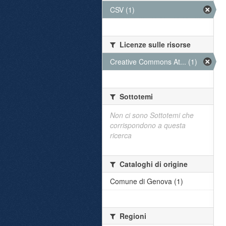
CSV (1)
Licenze sulle risorse
Creative Commons At... (1)
Sottotemi
Non ci sono Sottotemi che
corrispondono a questa
ricerca
Cataloghi di origine
Comune di Genova (1)
Regioni