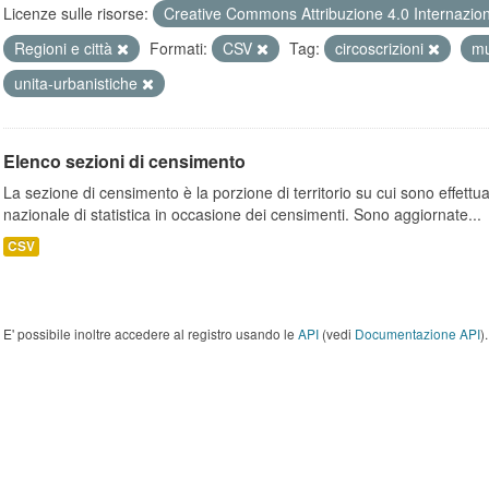
Licenze sulle risorse:
Creative Commons Attribuzione 4.0 Internazio
Regioni e città
Formati:
CSV
Tag:
circoscrizioni
mu
unita-urbanistiche
Elenco sezioni di censimento
La sezione di censimento è la porzione di territorio su cui sono effettuate
nazionale di statistica in occasione dei censimenti. Sono aggiornate...
CSV
E' possibile inoltre accedere al registro usando le
API
(vedi
Documentazione API
).