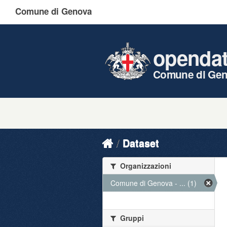
Comune di Genova
openda
Comune di Ge
Dataset
Organizzazioni
Comune di Genova - ... (1)
Gruppi