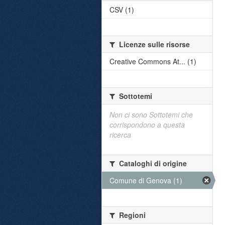
CSV (1)
Licenze sulle risorse
Creative Commons At... (1)
Sottotemi
Non ci sono Sottotemi che
corrispondono a questa
ricerca
Cataloghi di origine
Comune di Genova (1)
Regioni