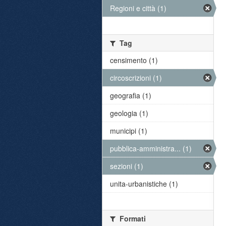
Regioni e città (1)
Tag
censimento (1)
circoscrizioni (1)
geografia (1)
geologia (1)
municipi (1)
pubblica-amministra... (1)
sezioni (1)
unita-urbanistiche (1)
Formati