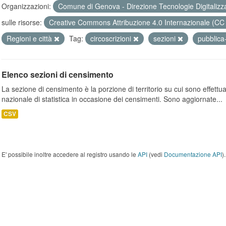
Organizzazioni:
Comune di Genova - Direzione Tecnologie Digitalizz
sulle risorse:
Creative Commons Attribuzione 4.0 Internazionale (CC
Regioni e città
Tag:
circoscrizioni
sezioni
pubblica
Elenco sezioni di censimento
La sezione di censimento è la porzione di territorio su cui sono effettuate
nazionale di statistica in occasione dei censimenti. Sono aggiornate...
CSV
E' possibile inoltre accedere al registro usando le
API
(vedi
Documentazione API
).