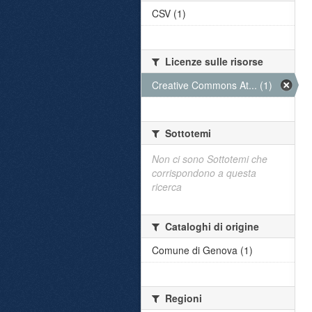
CSV (1)
Licenze sulle risorse
Creative Commons At... (1)
Sottotemi
Non ci sono Sottotemi che
corrispondono a questa
ricerca
Cataloghi di origine
Comune di Genova (1)
Regioni