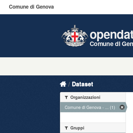
Comune di Genova
openda
Comune di Ge
Dataset
Organizzazioni
Comune di Genova - ... (1)
Gruppi