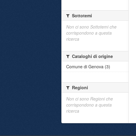
Sottotemi
Non ci sono Sottotemi che
corrispondono a questa
ricerca
Cataloghi di origine
Comune di Genova (3)
Regioni
Non ci sono Regioni che
corrispondono a questa
ricerca