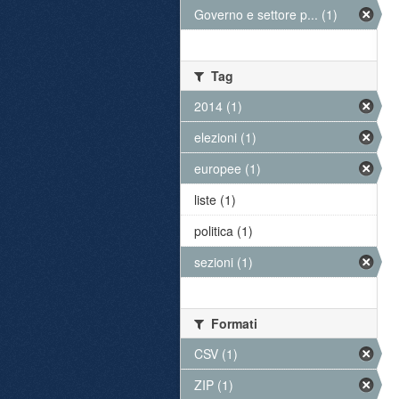
Governo e settore p... (1)
Tag
2014 (1)
elezioni (1)
europee (1)
liste (1)
politica (1)
sezioni (1)
Formati
CSV (1)
ZIP (1)