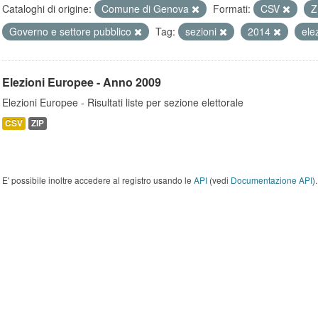
Cataloghi di origine:
Comune di Genova
Formati:
CSV
Z
Governo e settore pubblico
Tag:
sezioni
2014
ele
Elezioni Europee - Anno 2009
Elezioni Europee - Risultati liste per sezione elettorale
CSV
ZIP
E' possibile inoltre accedere al registro usando le
API
(vedi
Documentazione API
).