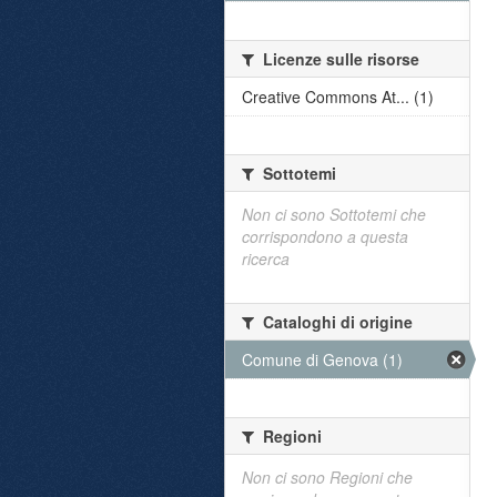
Licenze sulle risorse
Creative Commons At... (1)
Sottotemi
Non ci sono Sottotemi che
corrispondono a questa
ricerca
Cataloghi di origine
Comune di Genova (1)
Regioni
Non ci sono Regioni che