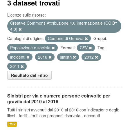
3 dataset trovati
Licenze sulle risorse:
Creative Commons Attribuzione 4.0 Internazionale (CC BY
4.0)
Cataloghi di origine:
Comune di Genova
Gruppi:
Popolazione e società
Formati:
CSV
Tag:
incidenti
2016
sinistri
2012
2011
Risultato del Filtro
Sinistri per via e numero persone coinvolte per
gravità dal 2010 al 2016
Tutti i sinistri avvenuti dal 2010 al 2016 con indicazione degli:
illesi - feriti - feriti con prognosi riservata - deceduti
CSV