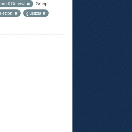
ne di Genova
Gruppi:
elezioni
giustizia