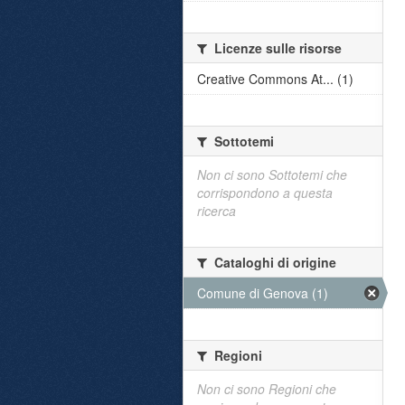
Licenze sulle risorse
Creative Commons At... (1)
Sottotemi
Non ci sono Sottotemi che
corrispondono a questa
ricerca
Cataloghi di origine
Comune di Genova (1)
Regioni
Non ci sono Regioni che