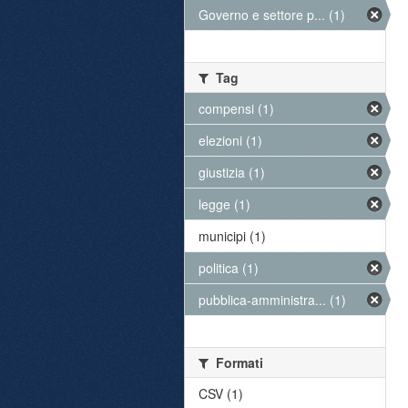
Governo e settore p... (1)
Tag
compensi (1)
elezioni (1)
giustizia (1)
legge (1)
municipi (1)
politica (1)
pubblica-amministra... (1)
Formati
CSV (1)