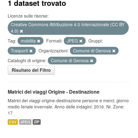
1 dataset trovato
Licenze sulle risorse:
Creative Commons Attribuzione 4.0 Internazionale (CC BY
4.0)
Tag:
mobilita
Formati:
JPEG
Gruppi:
Trasporti
Organizzazioni:
Comune di Genova
Cataloghi di origine:
Comune di Genova
Risultato del Filtro
Matrici dei viaggi Origine - Destinazione
Matrici dei viaggi origine-destinazione persone e merci; giorno
medio feriale invernale. Anno delle indagini: 2016. Nr. Zone:
17
CSV
JPEG
ZIP