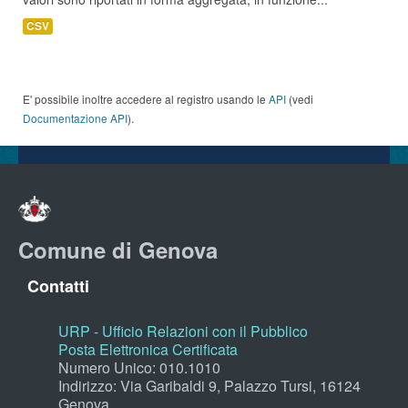
CSV
E' possibile inoltre accedere al registro usando le
API
(vedi
Documentazione API
).
Comune di Genova
Contatti
URP - Ufficio Relazioni con il Pubblico
Posta Elettronica Certificata
Numero Unico: 010.1010
Indirizzo: Via Garibaldi 9, Palazzo Tursi, 16124
Genova