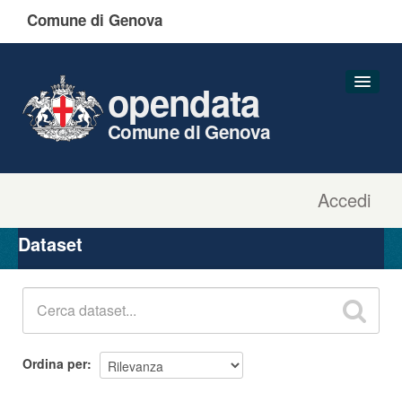
Comune di Genova
opendata
Comune di Genova
Accedi
Dataset
Organizzazioni
Dataset
Gruppi
Informazioni
Ordina per