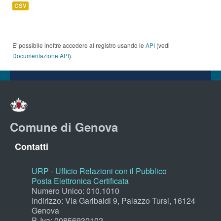
CSV
E' possibile inoltre accedere al registro usando le
API
(vedi
Documentazione API
).
Comune di Genova
Contatti
URP - Ufficio Relazioni con il Pubblico
Posta Elettronica Certificata
Numero Unico: 010.1010
Indirizzo: Via Garibaldi 9, Palazzo Tursi, 16124
Genova
P. Iva: 00856930102