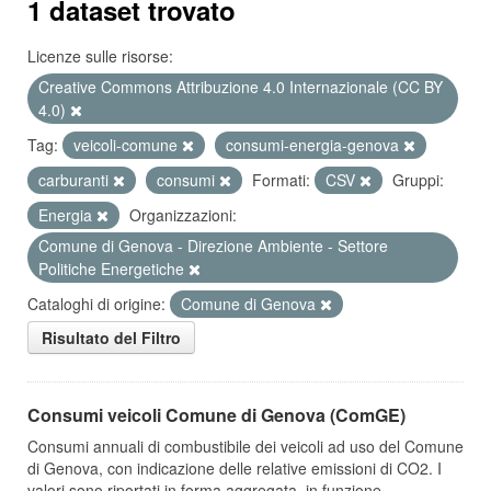
1 dataset trovato
Licenze sulle risorse:
Creative Commons Attribuzione 4.0 Internazionale (CC BY
4.0)
Tag:
veicoli-comune
consumi-energia-genova
carburanti
consumi
Formati:
CSV
Gruppi:
Energia
Organizzazioni:
Comune di Genova - Direzione Ambiente - Settore
Politiche Energetiche
Cataloghi di origine:
Comune di Genova
Risultato del Filtro
Consumi veicoli Comune di Genova (ComGE)
Consumi annuali di combustibile dei veicoli ad uso del Comune
di Genova, con indicazione delle relative emissioni di CO2. I
valori sono riportati in forma aggregata, in funzione...