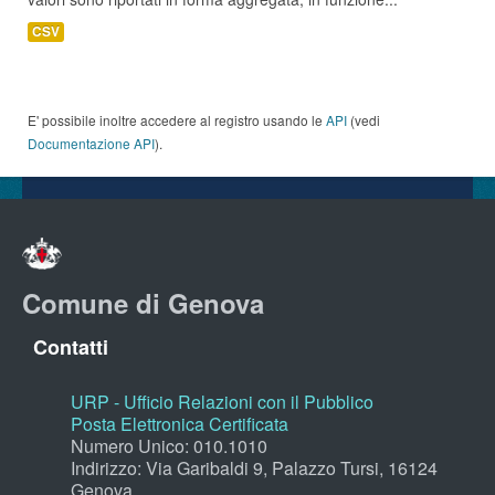
CSV
E' possibile inoltre accedere al registro usando le
API
(vedi
Documentazione API
).
Comune di Genova
Contatti
URP - Ufficio Relazioni con il Pubblico
Posta Elettronica Certificata
Numero Unico: 010.1010
Indirizzo: Via Garibaldi 9, Palazzo Tursi, 16124
Genova