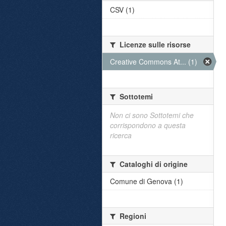
CSV (1)
Licenze sulle risorse
Creative Commons At... (1)
Sottotemi
Non ci sono Sottotemi che
corrispondono a questa
ricerca
Cataloghi di origine
Comune di Genova (1)
Regioni