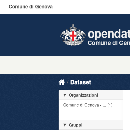
Comune di Genova
openda
Comune di Ge
Dataset
Organizzazioni
Comune di Genova - ... (1)
Gruppi