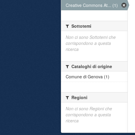
Creative Commons At... (1)
Sottotemi
Non ci sono Sottotemi che
corrispondono a questa
ricerca
Cataloghi di origine
Comune di Genova (1)
Regioni
Non ci sono Regioni che
corrispondono a questa
ricerca