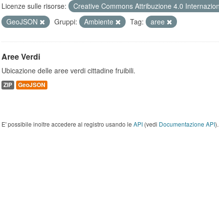
Licenze sulle risorse:
Creative Commons Attribuzione 4.0 Internazio
GeoJSON
Gruppi:
Ambiente
Tag:
aree
Aree Verdi
Ubicazione delle aree verdi cittadine fruibili.
ZIP
GeoJSON
E' possibile inoltre accedere al registro usando le
API
(vedi
Documentazione API
).