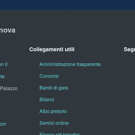
nova
Collegamenti utili
Segu
n il
Amministrazione trasparente
Concorsi
ata
Bandi di gara
, Palazzo
Bilanci
Albo pretorio
Servizi online
oom
Elenco siti tematici