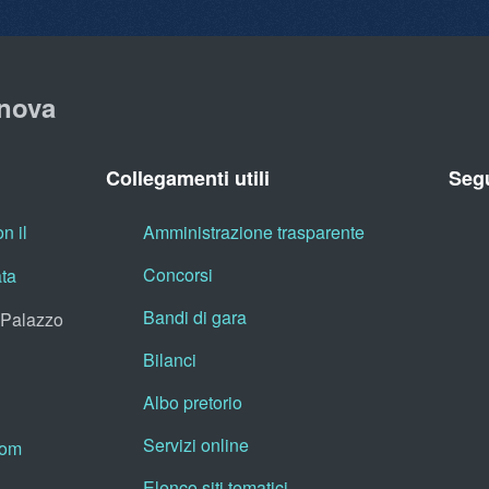
nova
Collegamenti utili
Segu
n il
Amministrazione trasparente
Concorsi
ata
Bandi di gara
, Palazzo
Bilanci
Albo pretorio
Servizi online
oom
Elenco siti tematici