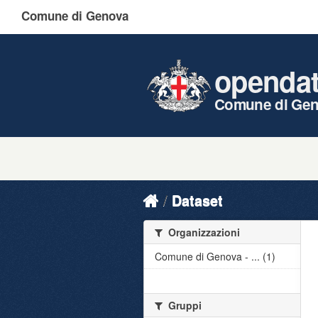
Comune di Genova
openda
Comune di Ge
Dataset
Organizzazioni
Comune di Genova - ... (1)
Gruppi