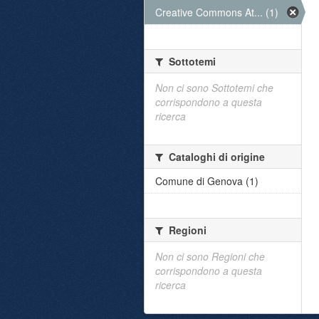
Creative Commons At... (1)
Sottotemi
Non ci sono Sottotemi che
corrispondono a questa
ricerca
Cataloghi di origine
Comune di Genova (1)
Regioni
Non ci sono Regioni che
corrispondono a questa
ricerca